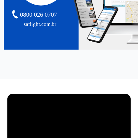
0800 026 0707
satlight.com.br