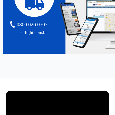
0800 026 0707
satlight.com.br