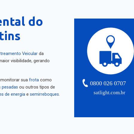
ental do
tins
treamento Veicular
da
aior visibilidade, gerando
 monitorar sua
frota
como
0800 026 0707
 pesadas
ou outros tipos de
satlight.com.br
es de energia
e
semirreboques
.