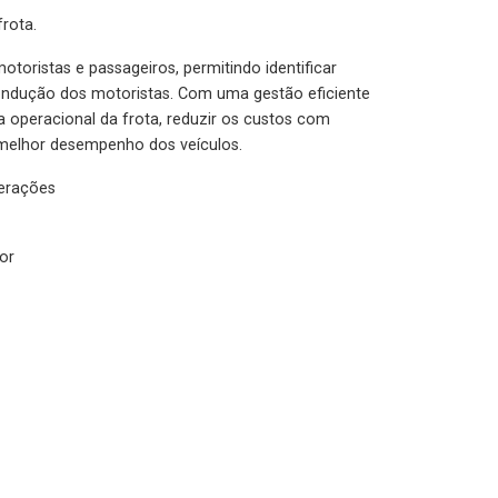
rota.
otoristas e passageiros, permitindo identificar
condução dos motoristas. Com uma gestão eficiente
ia operacional da frota, reduzir os custos com
melhor desempenho dos veículos.
lerações
or