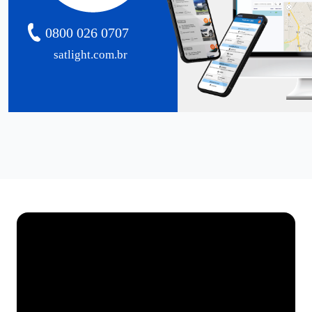
0800 026 0707
satlight.com.br