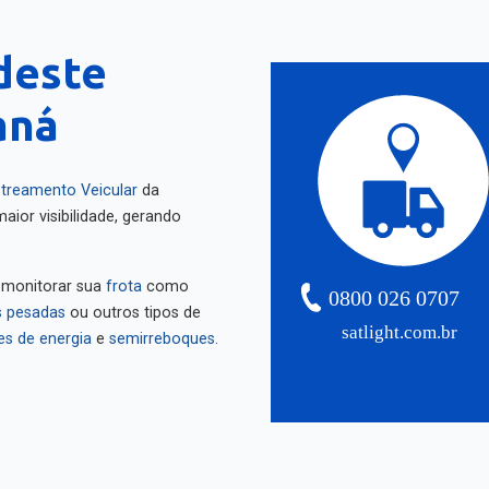
deste
aná
treamento Veicular
da
aior visibilidade, gerando
 monitorar sua
frota
como
0800 026 0707
 pesadas
ou outros tipos de
satlight.com.br
es de energia
e
semirreboques
.