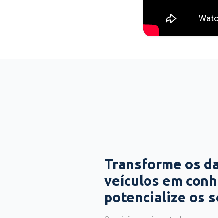
Transforme os d
veículos em con
potencialize os 