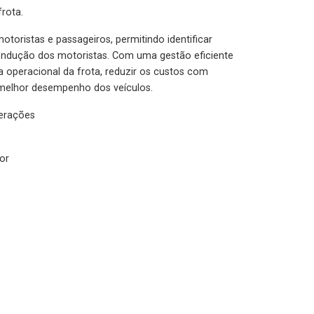
rota.
otoristas e passageiros, permitindo identificar
condução dos motoristas. Com uma gestão eficiente
ia operacional da frota, reduzir os custos com
melhor desempenho dos veículos.
lerações
or