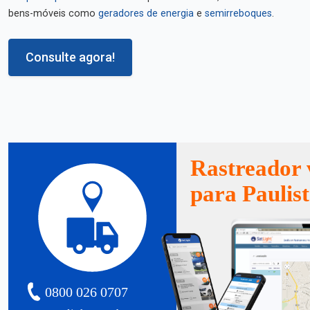
bens-móveis como
geradores de energia
e
semirreboques
.
Consulte agora!
Rastreador 
para Paulis
0800 026 0707