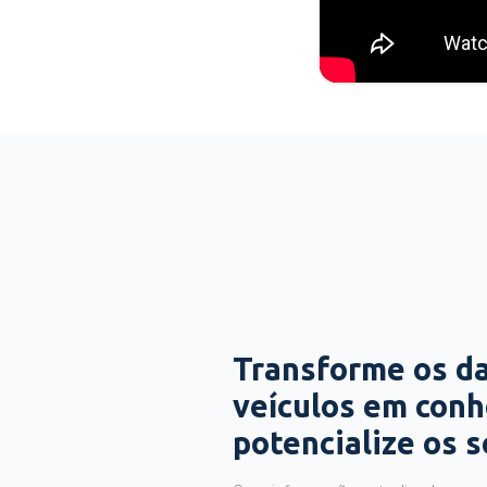
Transforme os d
veículos em con
potencialize os 