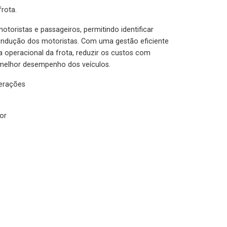
rota.
otoristas e passageiros, permitindo identificar
condução dos motoristas. Com uma gestão eficiente
ia operacional da frota, reduzir os custos com
melhor desempenho dos veículos.
lerações
or