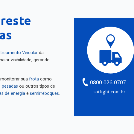
greste
as
treamento Veicular
da
aior visibilidade, gerando
 monitorar sua
frota
como
0800 026 0707
 pesadas
ou outros tipos de
satlight.com.br
es de energia
e
semirreboques
.