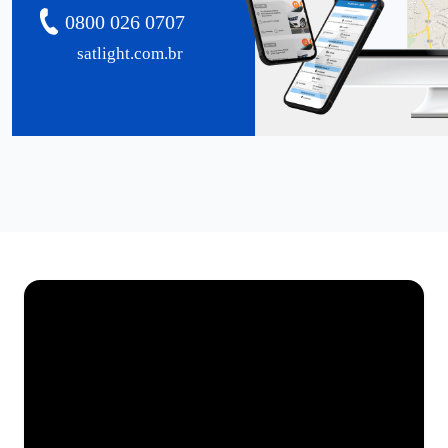
0800 026 0707
satlight.com.br