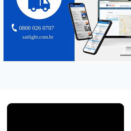
0800 026 0707
satlight.com.br