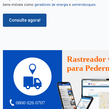
bens-móveis como
geradores de energia
e
semirreboques
.
Consulte agora!
Rastreador 
para Pedern
0800 026 0707