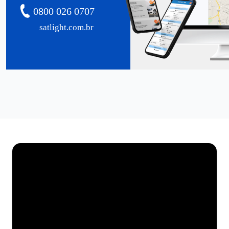
0800 026 0707
satlight.com.br