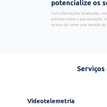
potencialize os 
Com informações atualizadas, noss
precisas sobre a sua operação. V
na hora de tomar uma decisão de
Serviços
Videotelemetria