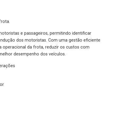
rota.
otoristas e passageiros, permitindo identificar
condução dos motoristas. Com uma gestão eficiente
ia operacional da frota, reduzir os custos com
melhor desempenho dos veículos.
lerações
or