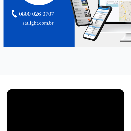
0800 026 0707
satlight.com.br