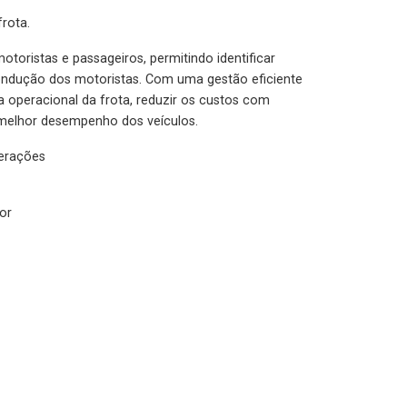
rota.
otoristas e passageiros, permitindo identificar
condução dos motoristas. Com uma gestão eficiente
ia operacional da frota, reduzir os custos com
melhor desempenho dos veículos.
lerações
or