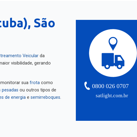
tuba), São
treamento Veicular
da
aior visibilidade, gerando
 monitorar sua
frota
como
0800 026 0707
 pesadas
ou outros tipos de
satlight.com.br
es de energia
e
semirreboques
.