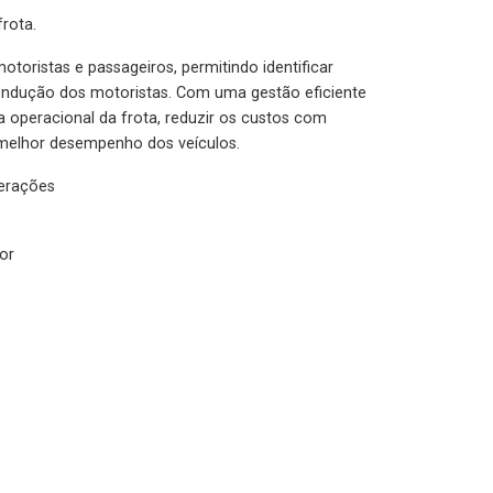
rota.
otoristas e passageiros, permitindo identificar
condução dos motoristas. Com uma gestão eficiente
ia operacional da frota, reduzir os custos com
melhor desempenho dos veículos.
lerações
or