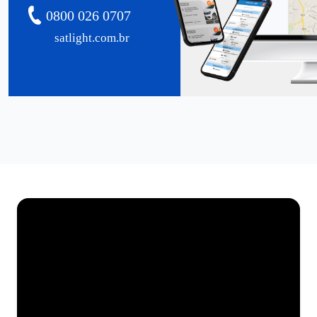
0800 026 0707
satlight.com.br