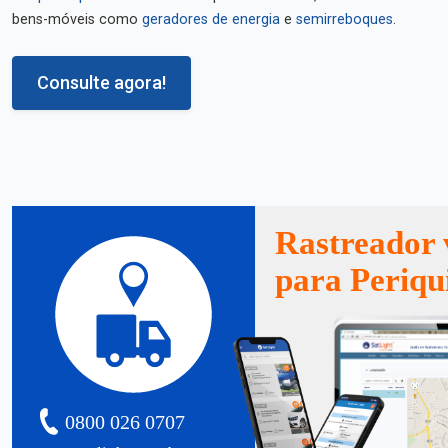
bens-móveis como
geradores de energia
e
semirreboques
.
Consulte agora!
Rastreador 
para Periqu
0800 026 0707