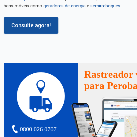
bens-móveis como
geradores de energia
e
semirreboques
.
Consulte agora!
Rastreador 
para Peroba
0800 026 0707