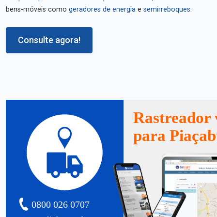
bens-móveis como
geradores de energia
e
semirreboques
.
Consulte agora!
Rastreador 
para Piaça
0800 026 0707