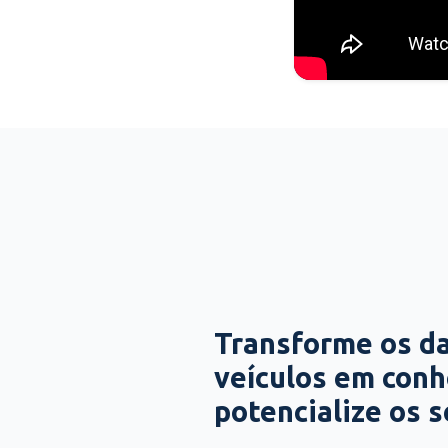
Transforme os d
veículos em con
potencialize os 