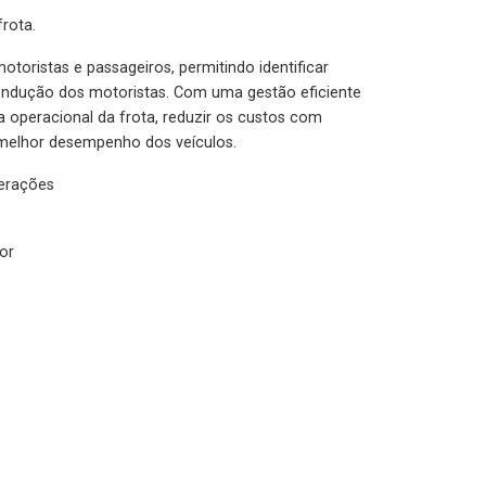
rota.
otoristas e passageiros, permitindo identificar
condução dos motoristas. Com uma gestão eficiente
ia operacional da frota, reduzir os custos com
melhor desempenho dos veículos.
lerações
or