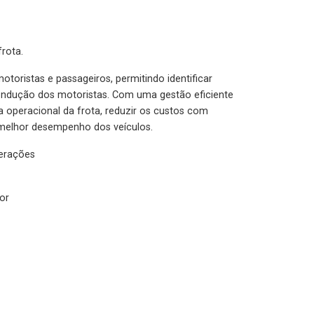
rota.
otoristas e passageiros, permitindo identificar
condução dos motoristas. Com uma gestão eficiente
ia operacional da frota, reduzir os custos com
melhor desempenho dos veículos.
lerações
or