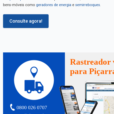
bens-móveis como
geradores de energia
e
semirreboques
.
Consulte agora!
Rastreador 
para Piçarr
0800 026 0707