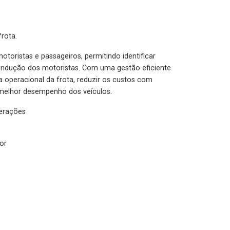
rota.
otoristas e passageiros, permitindo identificar
condução dos motoristas. Com uma gestão eficiente
ia operacional da frota, reduzir os custos com
melhor desempenho dos veículos.
lerações
or