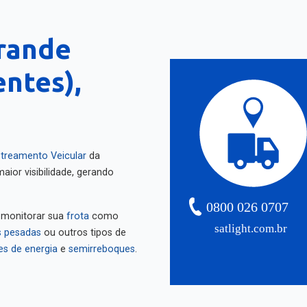
rande
ntes),
treamento Veicular
da
aior visibilidade, gerando
0800 026 0707
 monitorar sua
frota
como
satlight.com.br
 pesadas
ou outros tipos de
es de energia
e
semirreboques
.