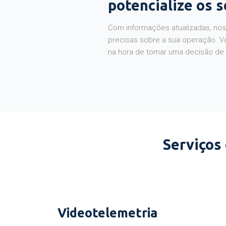
potencialize os 
Com informações atualizadas, noss
precisas sobre a sua operação. V
na hora de tomar uma decisão de
Serviços
Videotelemetria