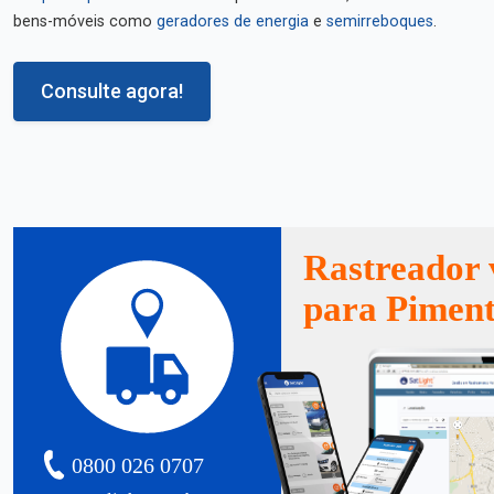
bens-móveis como
geradores de energia
e
semirreboques
.
Consulte agora!
Rastreador 
para Pimen
0800 026 0707