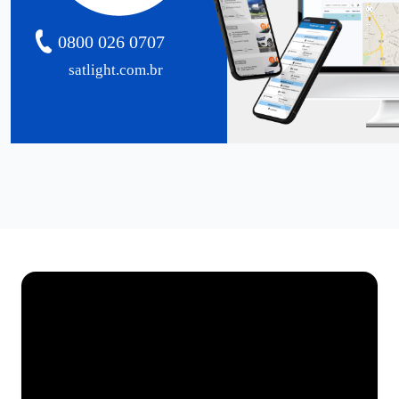
0800 026 0707
satlight.com.br