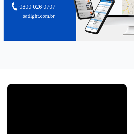
0800 026 0707
satlight.com.br