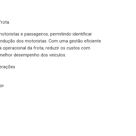
rota.
otoristas e passageiros, permitindo identificar
condução dos motoristas. Com uma gestão eficiente
ia operacional da frota, reduzir os custos com
melhor desempenho dos veículos.
lerações
or