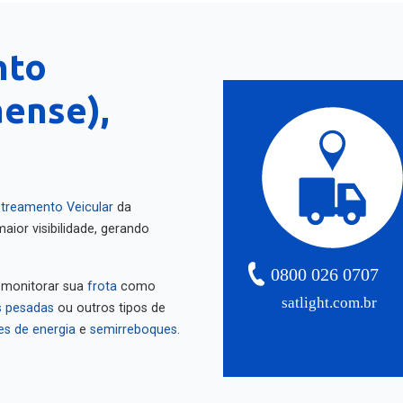
nto
ense),
treamento Veicular
da
aior visibilidade, gerando
0800 026 0707
 monitorar sua
frota
como
satlight.com.br
 pesadas
ou outros tipos de
es de energia
e
semirreboques
.