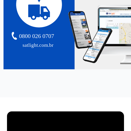
0800 026 0707
satlight.com.br