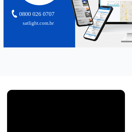
0800 026 0707
satlight.com.br