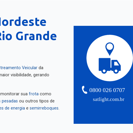
Nordeste
Rio Grande
treamento Veicular
da
aior visibilidade, gerando
0800 026 0707
 monitorar sua
frota
como
satlight.com.br
 pesadas
ou outros tipos de
es de energia
e
semirreboques
.