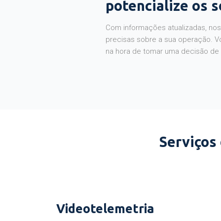
potencialize os 
Com informações atualizadas, noss
precisas sobre a sua operação. V
na hora de tomar uma decisão de
Serviços
Videotelemetria