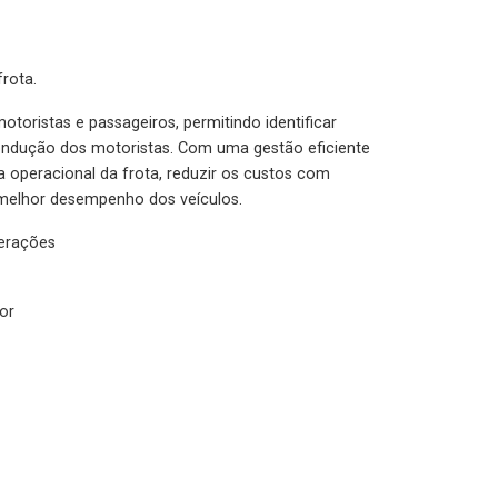
rota.
otoristas e passageiros, permitindo identificar
condução dos motoristas. Com uma gestão eficiente
ia operacional da frota, reduzir os custos com
melhor desempenho dos veículos.
lerações
or