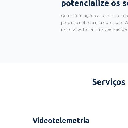
potencialize os 
Com informações atualizadas, noss
precisas sobre a sua operação. V
na hora de tomar uma decisão de
Serviços
Videotelemetria