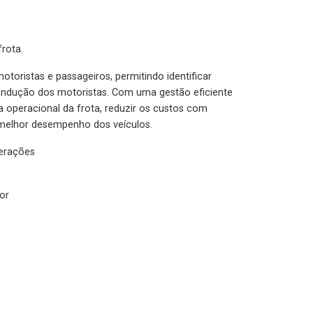
rota.
otoristas e passageiros, permitindo identificar
condução dos motoristas. Com uma gestão eficiente
ia operacional da frota, reduzir os custos com
melhor desempenho dos veículos.
lerações
or