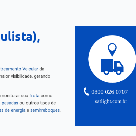
lista),
treamento Veicular
da
aior visibilidade, gerando
0800 026 0707
 monitorar sua
frota
como
satlight.com.br
 pesadas
ou outros tipos de
es de energia
e
semirreboques
.