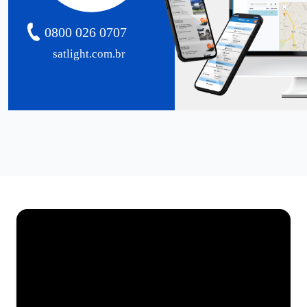
0800 026 0707
satlight.com.br