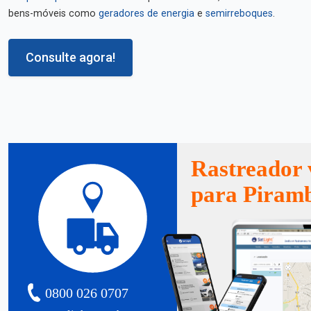
bens-móveis como
geradores de energia
e
semirreboques
.
Consulte agora!
Rastreador 
para Piram
0800 026 0707