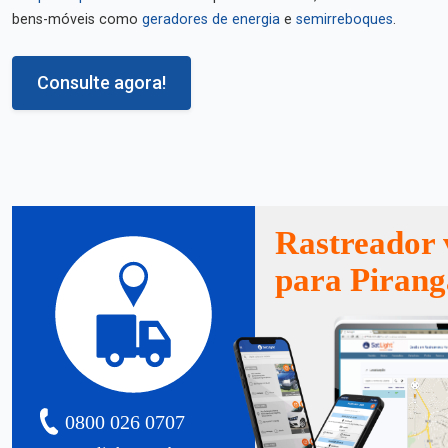
bens-móveis como
geradores de energia
e
semirreboques
.
Consulte agora!
Rastreador 
para Pirang
0800 026 0707