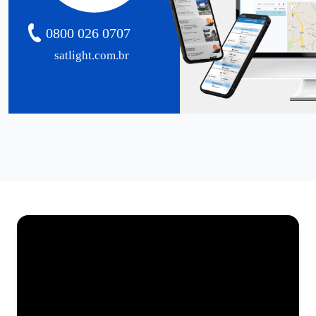
0800 026 0707
satlight.com.br