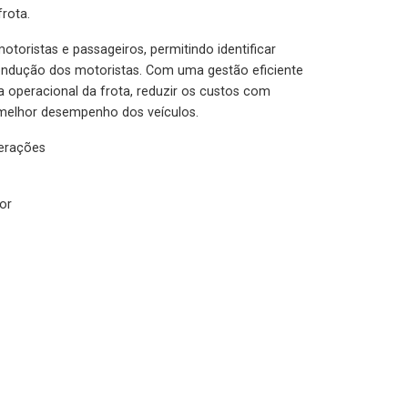
rota.
otoristas e passageiros, permitindo identificar
condução dos motoristas. Com uma gestão eficiente
ia operacional da frota, reduzir os custos com
melhor desempenho dos veículos.
lerações
or