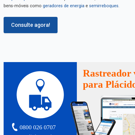
bens-móveis como
geradores de energia
e
semirreboques
.
Consulte agora!
Rastreador 
para Plácid
0800 026 0707