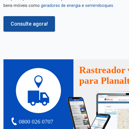
bens-móveis como
geradores de energia
e
semirreboques
.
Consulte agora!
Rastreador 
para Planal
0800 026 0707