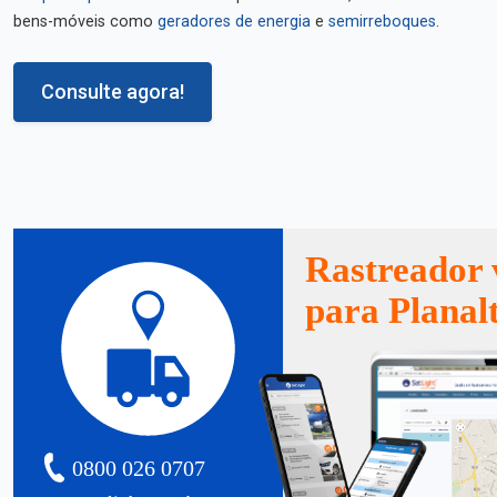
bens-móveis como
geradores de energia
e
semirreboques
.
Consulte agora!
Rastreador 
para Planal
0800 026 0707