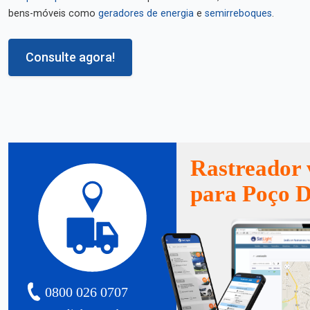
bens-móveis como
geradores de energia
e
semirreboques
.
Consulte agora!
Rastreador 
para Poço 
0800 026 0707