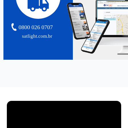
0800 026 0707
satlight.com.br