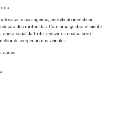
rota.
otoristas e passageiros, permitindo identificar
condução dos motoristas. Com uma gestão eficiente
ia operacional da frota, reduzir os custos com
melhor desempenho dos veículos.
lerações
or