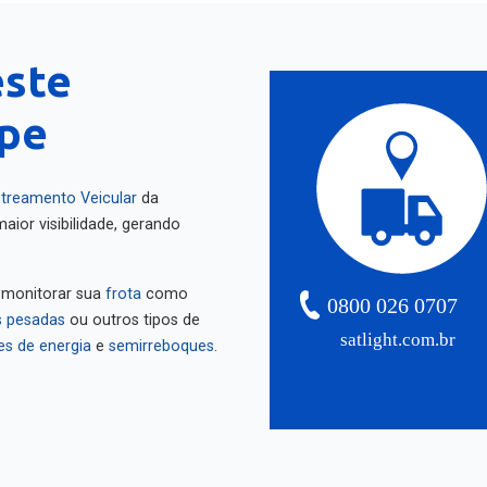
este
ipe
treamento Veicular
da
aior visibilidade, gerando
 monitorar sua
frota
como
0800 026 0707
 pesadas
ou outros tipos de
satlight.com.br
es de energia
e
semirreboques
.