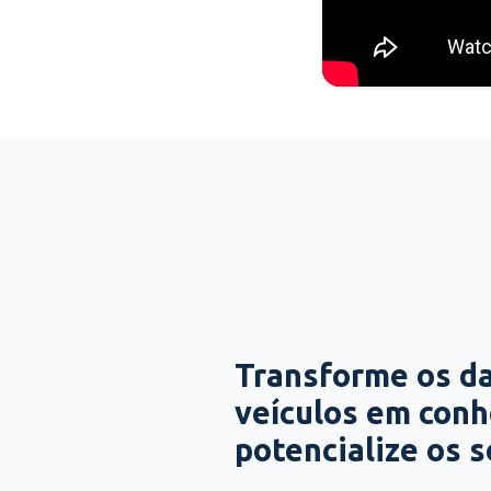
Transforme os d
veículos em con
potencialize os 