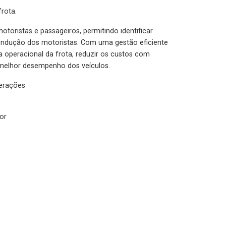
rota.
otoristas e passageiros, permitindo identificar
condução dos motoristas. Com uma gestão eficiente
ia operacional da frota, reduzir os custos com
melhor desempenho dos veículos.
lerações
or