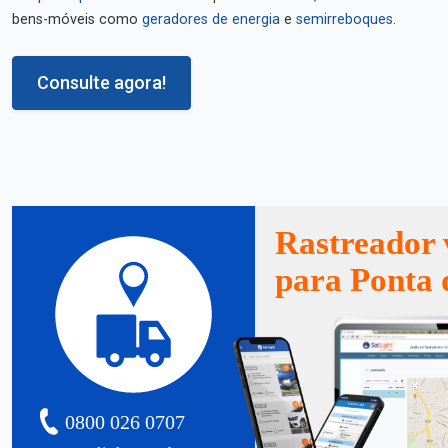
bens-móveis como
geradores de energia
e
semirreboques
.
Consulte agora!
Rastreador 
para Ponta 
0800 026 0707