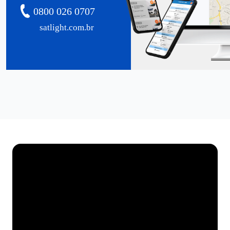
0800 026 0707
satlight.com.br