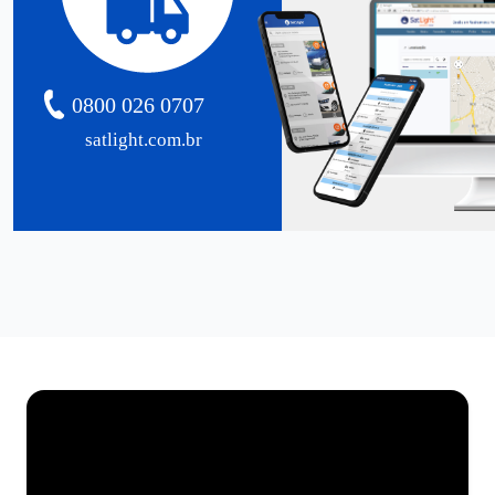
0800 026 0707
satlight.com.br