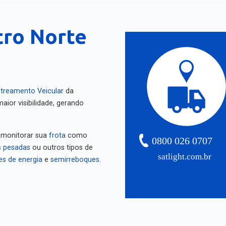
tro Norte
treamento Veicular
da
aior visibilidade, gerando
 monitorar sua
frota
como
0800 026 0707
 pesadas
ou outros tipos de
satlight.com.br
es de energia
e
semirreboques
.