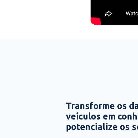
Transforme os d
veículos em con
potencialize os 