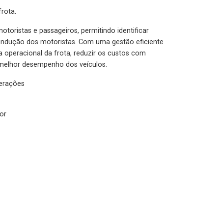
rota.
otoristas e passageiros, permitindo identificar
condução dos motoristas. Com uma gestão eficiente
ia operacional da frota, reduzir os custos com
melhor desempenho dos veículos.
lerações
or