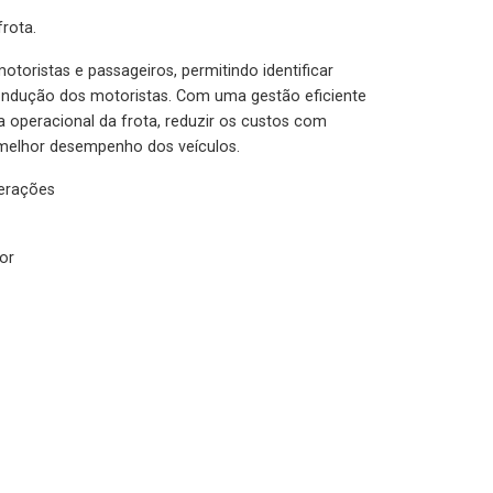
rota.
otoristas e passageiros, permitindo identificar
condução dos motoristas. Com uma gestão eficiente
ia operacional da frota, reduzir os custos com
melhor desempenho dos veículos.
lerações
or