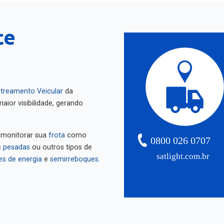
te
treamento Veicular
da
aior visibilidade, gerando
 monitorar sua
frota
como
0800 026 0707
 pesadas
ou outros tipos de
satlight.com.br
es de energia
e
semirreboques
.