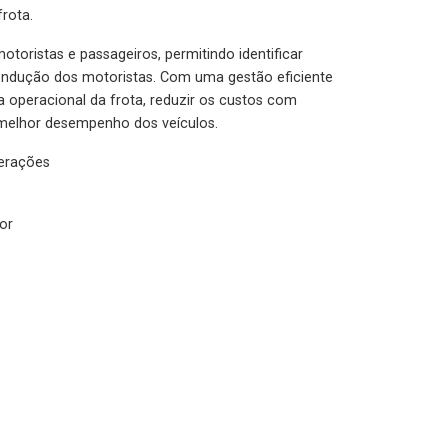
rota.
otoristas e passageiros, permitindo identificar
condução dos motoristas. Com uma gestão eficiente
ia operacional da frota, reduzir os custos com
melhor desempenho dos veículos.
lerações
or