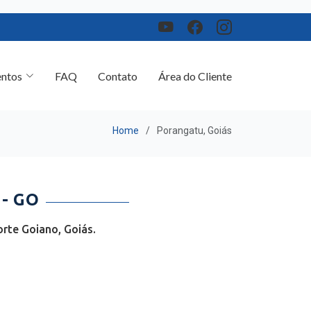
ntos
FAQ
Contato
Área do Cliente
Home
Porangatu, Goiás
- GO
rte Goiano, Goiás.