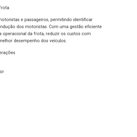
rota.
otoristas e passageiros, permitindo identificar
condução dos motoristas. Com uma gestão eficiente
ia operacional da frota, reduzir os custos com
melhor desempenho dos veículos.
lerações
or